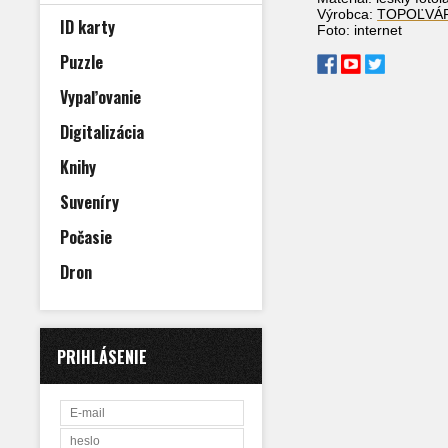
Výrobca:
TOPOĽVÁ
ID karty
Foto: internet
Puzzle
Vypaľovanie
Digitalizácia
Knihy
Suveníry
Počasie
Dron
PRIHLÁSENIE