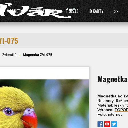
MAGNETKY
VYPAĽOVANIE
PUZZLE
ID KARTY
≫
VI-075
Zvieratká
Magnetka ZVI-075
Magnetka
Magnetka so zv
Rozmery: 9x6 c
Materiál: lesklý 
Výrobca:
TOPO
Foto: internet