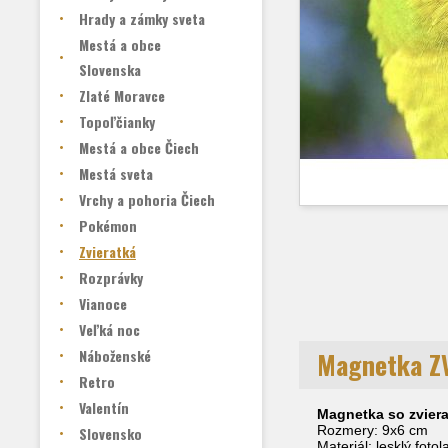
Hrady a zámky sveta
Mestá a obce
Slovenska
Zlaté Moravce
Topoľčianky
Mestá a obce Čiech
Mestá sveta
Vrchy a pohoria Čiech
Pokémon
Zvieratká
Rozprávky
Vianoce
Veľká noc
Náboženské
Magnetka Z
Retro
Valentín
Magnetka so zviera
Rozmery: 9x6 cm
Slovensko
Materiál: lesklý foto