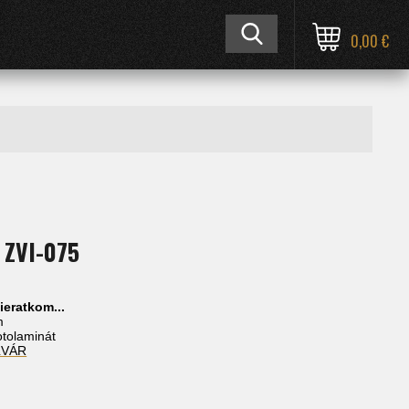
0,00 €
 ZVI-075
ieratkom...
m
fotolaminát
ĽVÁR