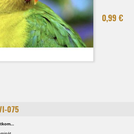
0,99 €
VI-075
tkom...
laminát