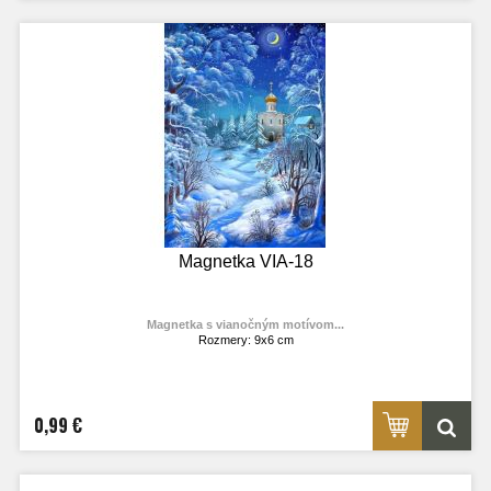
Magnetka VIA-18
Magnetka s vianočným motívom...
Rozmery: 9x6 cm
Materiál: lesklý fotolaminát
Výrobca:
TOPOĽVÁR
Foto: internet
0,99 €