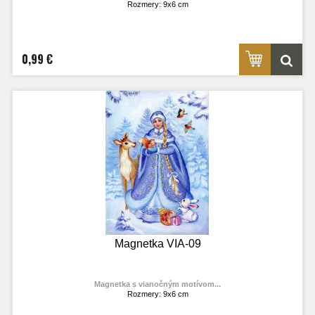
Rozmery: 9x6 cm
Materiál: lesklý fotolaminát
Výrobca:
TOPOĽVÁR
Foto: internet
0,99 €
Magnetka VIA-09
Magnetka s vianočným motívom...
Rozmery: 9x6 cm
Materiál: lesklý fotolaminát
Výrobca:
TOPOĽVÁR