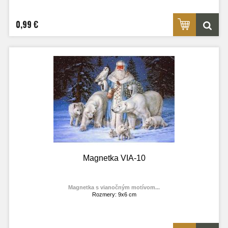
Foto: internet
0,99 €
Magnetka VIA-10
Magnetka s vianočným motívom...
Rozmery: 9x6 cm
Materiál: lesklý fotolaminát
Výrobca:
TOPOĽVÁR
Foto: internet