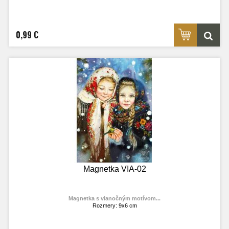
Materiál: lesklý fotolaminát
Výrobca:
TOPOĽVÁR
Foto: internet
0,99 €
Magnetka VIA-02
Magnetka s vianočným motívom...
Rozmery: 9x6 cm
Materiál: lesklý fotolaminát
Výrobca:
TOPOĽVÁR
Foto: internet