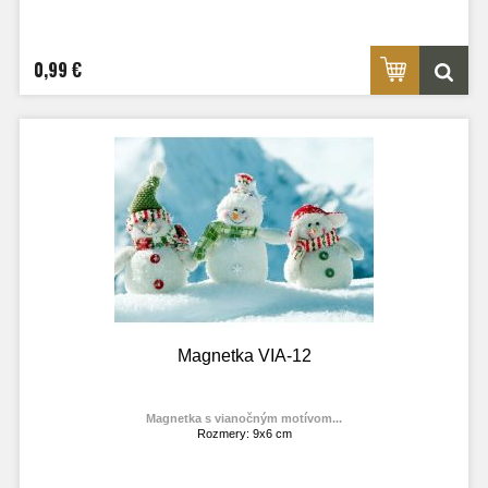
Výrobca:
TOPOĽVÁR
Foto: internet
0,99 €
Magnetka VIA-12
Magnetka s vianočným motívom...
Rozmery: 9x6 cm
Materiál: lesklý fotolaminát
Výrobca:
TOPOĽVÁR
Foto: internet