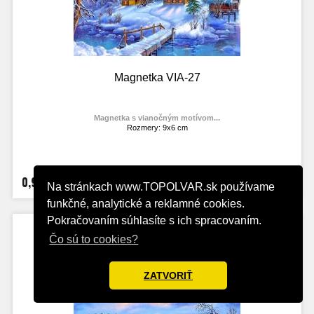
Magnetka VIA-27
Magnetka s vianočným motívom...
Rozmery: 9x6 cm
Materiál: lesklý fotolaminát
Výrobca:
TOPOĽVÁR
Foto: internet
0,99 €
Na stránkach www.TOPOLVAR.sk používame
funkčné, analytické a reklamné cookies.
Pokračovaním súhlasíte s ich spracovaním.
Čo sú to cookies?
ZATVORIŤ