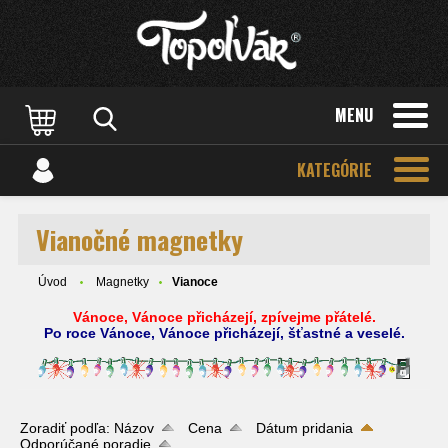
MENU
KATEGÓRIE
Vianočné magnetky
Úvod
Magnetky
Vianoce
Vánoce, Vánoce přicházejí, zpívejme přátelé.
Po roce Vánoce, Vánoce přicházejí, šťastné a veselé.
Zoradiť podľa:
Názov
Cena
Dátum pridania
Odporúčané poradie