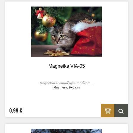
Magnetka VIA-05
Magnetka s vianočným motívom...
Rozmery: 9x6 cm
Materiál: lesklý fotolaminát
Výrobca:
TOPOĽVÁR
Foto: internet
0,99 €