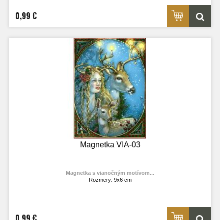
0,99 €
Magnetka VIA-03
Magnetka s vianočným motívom...
Rozmery: 9x6 cm
Materiál: lesklý fotolaminát
Výrobca:
TOPOĽVÁR
Foto: internet
0,99 €