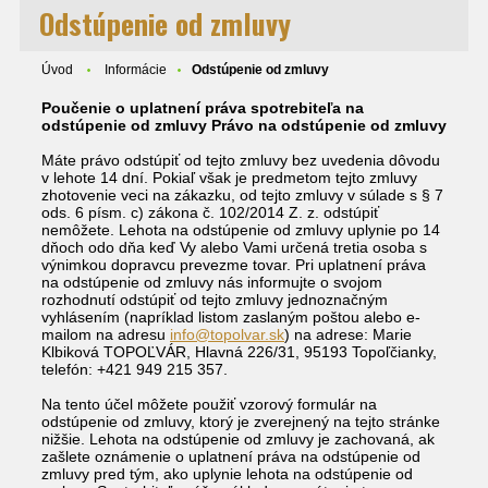
Odstúpenie od zmluvy
Úvod
Informácie
Odstúpenie od zmluvy
Poučenie o uplatnení práva spotrebiteľa na
odstúpenie od zmluvy Právo na odstúpenie od zmluvy
Máte právo odstúpiť od tejto zmluvy bez uvedenia dôvodu
v lehote 14 dní. Pokiaľ však je predmetom tejto zmluvy
zhotovenie veci na zákazku, od tejto zmluvy v súlade s § 7
ods. 6 písm. c) zákona č. 102/2014 Z. z. odstúpiť
nemôžete. Lehota na odstúpenie od zmluvy uplynie po 14
dňoch odo dňa keď Vy alebo Vami určená tretia osoba s
výnimkou dopravcu prevezme tovar. Pri uplatnení práva
na odstúpenie od zmluvy nás informujte o svojom
rozhodnutí odstúpiť od tejto zmluvy jednoznačným
vyhlásením (napríklad listom zaslaným poštou alebo e-
mailom na adresu
info@topolvar.sk
) na adrese: Marie
Klbiková TOPOĽVÁR, Hlavná 226/31, 95193 Topoľčianky,
telefón: +421 949 215 357.
Na tento účel môžete použiť vzorový formulár na
odstúpenie od zmluvy, ktorý je zverejnený na tejto stránke
nižšie. Lehota na odstúpenie od zmluvy je zachovaná, ak
zašlete oznámenie o uplatnení práva na odstúpenie od
zmluvy pred tým, ako uplynie lehota na odstúpenie od