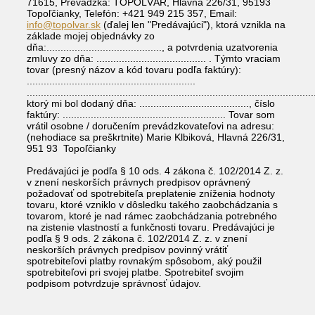
71615
, Prevádzka: TOPOĽVÁR, Hlavná 226/31, 95193
Topoľčianky, Telefón: +421 949 215 357, Email:
info@topolvar.sk
(ďalej len "Predávajúci"), ktorá vznikla na
základe mojej objednávky zo
dňa:........................................., a potvrdenia uzatvorenia
zmluvy zo dňa: ....................................... . Týmto vraciam
tovar (presný názov a kód tovaru podľa faktúry):
............................................................
......................................................................................................
ktorý mi bol dodaný dňa: ......................................., číslo
faktúry: .......................................................... Tovar som
vrátil osobne / doručením prevádzkovateľovi na adresu:
(nehodiace sa preškrtnite) Marie Klbiková, Hlavná 226/31,
951 93 Topoľčianky
Predávajúci je podľa § 10 ods. 4 zákona č. 102/2014 Z. z.
v znení neskorších právnych predpisov oprávnený
požadovať od spotrebiteľa preplatenie zníženia hodnoty
tovaru, ktoré vzniklo v dôsledku takého zaobchádzania s
tovarom, ktoré je nad rámec zaobchádzania potrebného
na zistenie vlastností a funkčnosti tovaru. Predávajúci je
podľa § 9 ods. 2 zákona č. 102/2014 Z. z. v znení
neskorších právnych predpisov povinný vrátiť
spotrebiteľovi platby rovnakým spôsobom, aký použil
spotrebiteľovi pri svojej platbe. Spotrebiteľ svojim
podpisom potvrdzuje správnosť údajov.