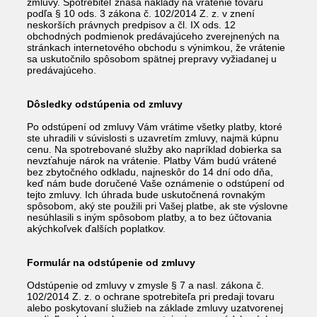
zmluvy. Spotrebiteľ znáša náklady na vrátenie tovaru
podľa § 10 ods. 3 zákona č. 102/2014 Z. z. v znení
neskorších právnych predpisov a čl. IX ods. 12
obchodných podmienok predávajúceho zverejnených na
stránkach internetového obchodu s výnimkou, že vrátenie
sa uskutočnilo spôsobom spätnej prepravy vyžiadanej u
predávajúceho.
Dôsledky odstúpenia od zmluvy
Po odstúpení od zmluvy Vám vrátime všetky platby, ktoré
ste uhradili v súvislosti s uzavretím zmluvy, najmä kúpnu
cenu. Na spotrebované služby ako napríklad dobierka sa
nevzťahuje nárok na vrátenie. Platby Vám budú vrátené
bez zbytočného odkladu, najneskôr do 14 dní odo dňa,
keď nám bude doručené Vaše oznámenie o odstúpení od
tejto zmluvy. Ich úhrada bude uskutočnená rovnakým
spôsobom, aký ste použili pri Vašej platbe, ak ste výslovne
nesúhlasili s iným spôsobom platby, a to bez účtovania
akýchkoľvek ďalších poplatkov.
Formulár na odstúpenie od zmluvy
Odstúpenie od zmluvy v zmysle § 7 a nasl. zákona č.
102/2014 Z. z. o ochrane spotrebiteľa pri predaji tovaru
alebo poskytovaní služieb na základe zmluvy uzatvorenej