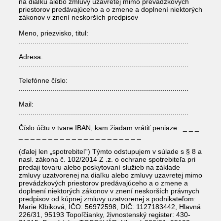
na diaľku alebo zmluvy uzavretej mimo prevádzkových
priestorov predávajúceho a o zmene a doplnení niektorých
zákonov v znení neskorších predpisov
Meno, priezvisko, titul:
......................................................................................
Adresa:
......................................................................................
Telefónne číslo:
......................................................................................
Mail:
......................................................................................
Číslo účtu v tvare IBAN, kam žiadam vrátiť peniaze: _ _ _
_ _ _ _ _ _ _ _ _ _ _ _ _ _ _ _ _ _ _ _ _
(ďalej len „spotrebiteľ“) Týmto odstupujem v súlade s § 8 a
nasl. zákona č. 102/2014 Z .z. o ochrane spotrebiteľa pri
predaji tovaru alebo poskytovaní služieb na základe
zmluvy uzatvorenej na diaľku alebo zmluvy uzavretej mimo
prevádzkových priestorov predávajúceho a o zmene a
doplnení niektorých zákonov v znení neskorších právnych
predpisov od kúpnej zmluvy uzatvorenej s podnikateľom:
Marie Klbiková, IČO:
56972598
, DIČ:
1127183442
, Hlavná
226/31, 95193 Topoľčianky, živnostenský register:
430-