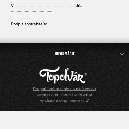
V ..................................................., dňa
....................................
Podpis spotrebiteľa: ...........................................................
INFORMÁCIE
Prepnúť zobrazenie na plnú verziu
Copyright 2019 - 2026 © TOPOLVAR.sk
Vytvárame e-shopy - Atomer.sk