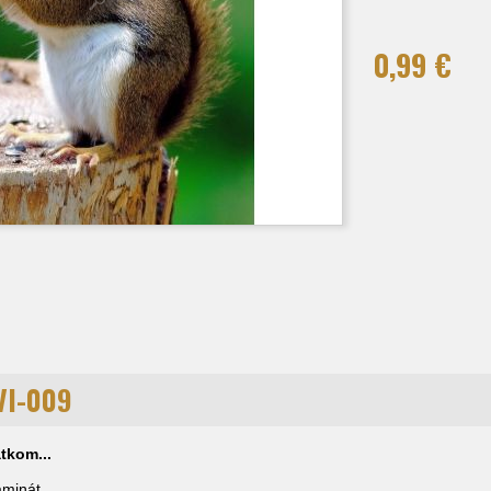
0,99 €
VI-009
tkom...
laminát