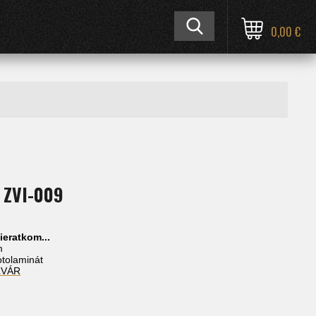
0,00 €
 ZVI-009
ieratkom...
m
fotolaminát
ĽVÁR