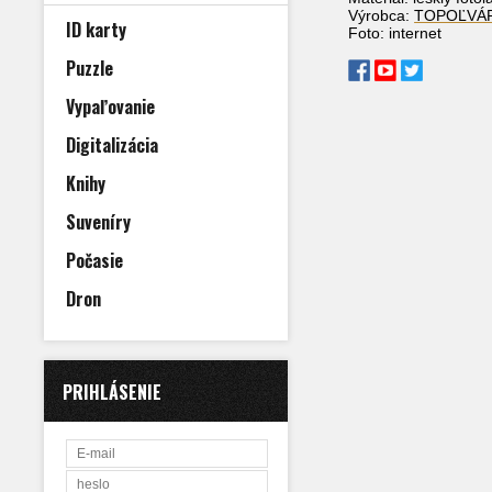
Výrobca:
TOPOĽVÁ
ID karty
Foto: internet
Puzzle
Vypaľovanie
Digitalizácia
Knihy
Suveníry
Počasie
Dron
PRIHLÁSENIE