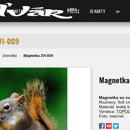
MAGNETKY
VYPAĽOVANIE
PUZZLE
ID KARTY
≫
VI-009
Zvieratká
Magnetka ZVI-009
Magnetka
Magnetka so zv
Rozmery: 9x6 c
Materiál: lesklý 
Výrobca:
TOPO
Foto: internet