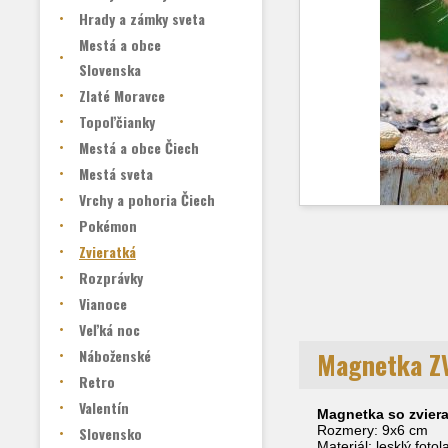
Hrady a zámky sveta
Mestá a obce
Slovenska
Zlaté Moravce
Topoľčianky
Mestá a obce Čiech
Mestá sveta
Vrchy a pohoria Čiech
Pokémon
Zvieratká
Rozprávky
Vianoce
Veľká noc
Náboženské
Magnetka Z
Retro
Valentín
Magnetka so zviera
Rozmery: 9x6 cm
Slovensko
Materiál: lesklý foto