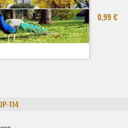
0,99 €
OP-114
laminát