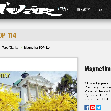
MAGNETKY
VYPAĽOVANIE
PUZZLE
ID KARTY
≫
OP-114
Topoľčianky
Magnetka TOP-114
Magnetka
Zámocký park..
Rozmery: 9x6 c
Materiál: lesklý 
Výrobca:
TOPO
Foto:
Ivan Klbik