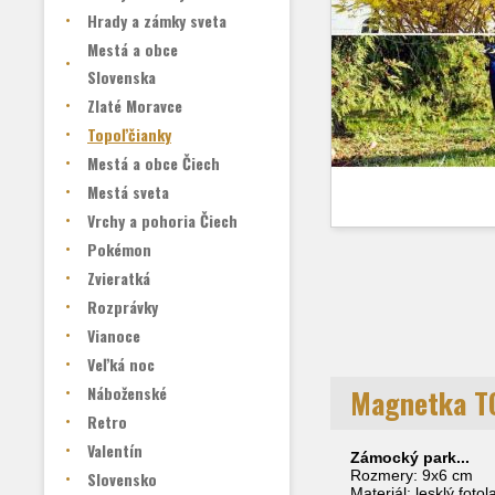
Hrady a zámky sveta
Mestá a obce
Slovenska
Zlaté Moravce
Topoľčianky
Mestá a obce Čiech
Mestá sveta
Vrchy a pohoria Čiech
Pokémon
Zvieratká
Rozprávky
Vianoce
Veľká noc
Náboženské
Magnetka T
Retro
Valentín
Zámocký park...
Rozmery: 9x6 cm
Slovensko
Materiál: lesklý foto