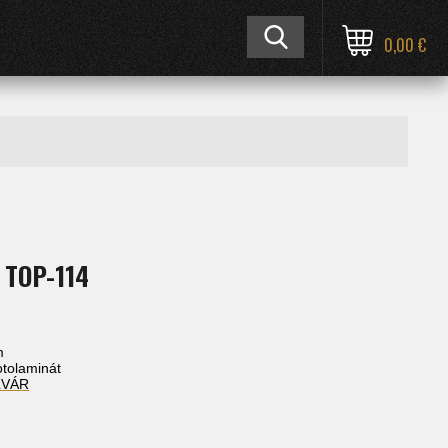
0,00 €
 TOP-114
.
m
fotolaminát
ĽVÁR