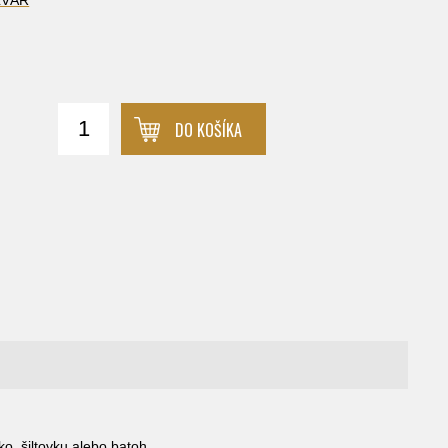
DO KOŠÍKA
o, šiltovku alebo batoh.