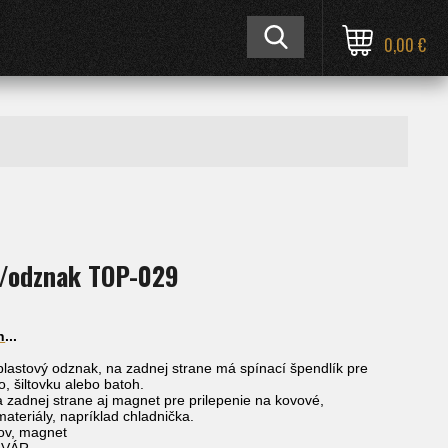
0,00 €
/odznak TOP-029
n
...
lastový odznak, na zadnej strane má spínací špendlík pre
ko, šiltovku alebo batoh.
 zadnej strane aj magnet pre prilepenie na kovové,
ateriály, napríklad chladnička.
kov, magnet
ĽVÁR