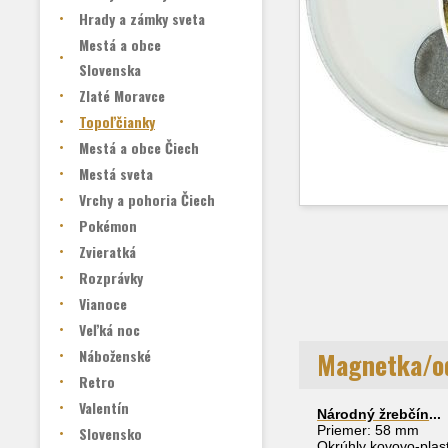
Hrady a zámky sveta
Mestá a obce
Slovenska
Zlaté Moravce
Topoľčianky
Mestá a obce Čiech
Mestá sveta
Vrchy a pohoria Čiech
Pokémon
Zvieratká
Rozprávky
Vianoce
Veľká noc
Náboženské
Magnetka/o
Retro
Valentín
Národný žrebčín
...
Priemer: 58 mm
Slovensko
Okrúhly kovovo-plast