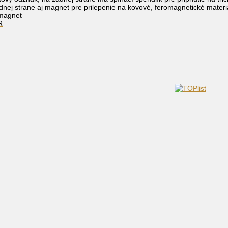
nej strane aj magnet pre prilepenie na kovové, feromagnetické materiá
 magnet
R