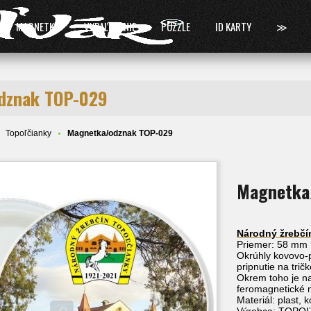
MAGNETKY
VYPAĽOVANIE
PUZZLE
ID KARTY
≫
dznak TOP-029
Topoľčianky
Magnetka/odznak TOP-029
Magnetka
Národný žrebčí
Priemer: 58 mm
Okrúhly kovovo-p
pripnutie na trič
Okrem toho je na
feromagnetické m
Materiál: plast, 
Výrobca:
TOPO