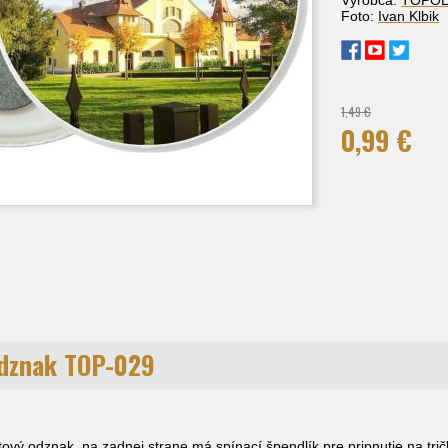
Foto:
Ivan Klbik
1,49 €
0,99 €
dznak TOP-029
ový odznak, na zadnej strane má spínací špendlík pre pripnutie na tričk