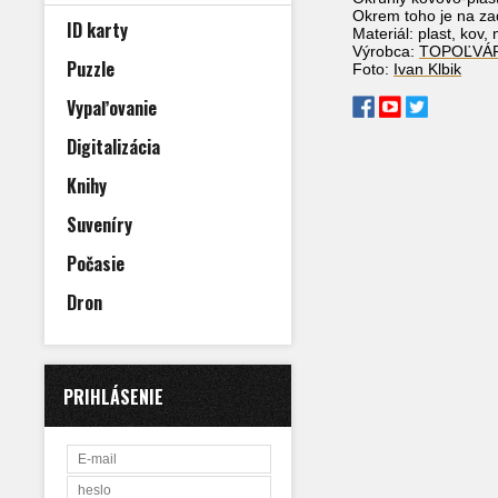
Okrem toho je na zad
ID karty
Materiál: plast, kov,
Výrobca:
TOPOĽVÁ
Puzzle
Foto:
Ivan Klbik
Vypaľovanie
Digitalizácia
Knihy
Suveníry
Počasie
Dron
PRIHLÁSENIE