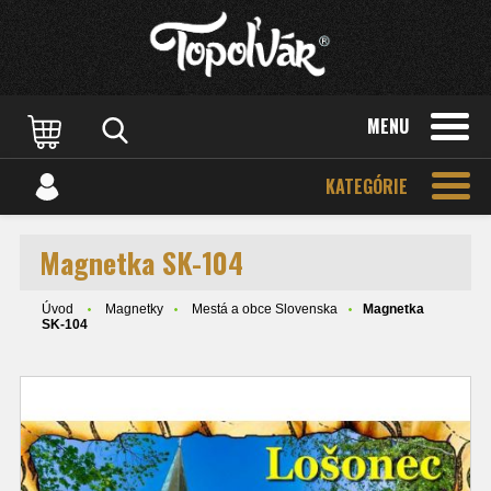
MENU
KATEGÓRIE
Magnetka SK-104
Úvod
Magnetky
Mestá a obce Slovenska
Magnetka
SK-104