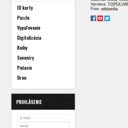
Výrobca:
TOPOĽVÁ
ID karty
Foto:
wikipedia
Puzzle
Vypaľovanie
Digitalizácia
Knihy
Suveníry
Počasie
Dron
PRIHLÁSENIE