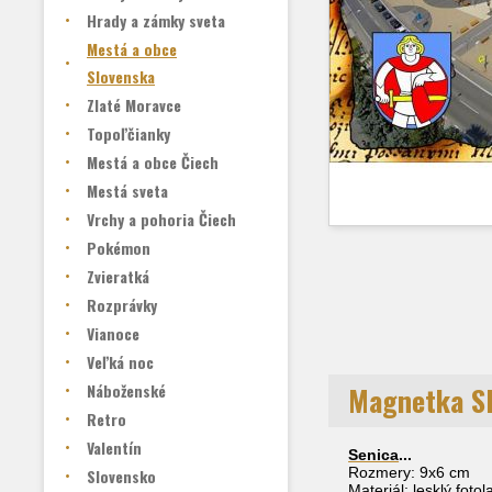
Hrady a zámky sveta
Mestá a obce
Slovenska
Zlaté Moravce
Topoľčianky
Mestá a obce Čiech
Mestá sveta
Vrchy a pohoria Čiech
Pokémon
Zvieratká
Rozprávky
Vianoce
Veľká noc
Náboženské
Magnetka S
Retro
Valentín
Senica
...
Rozmery: 9x6 cm
Slovensko
Materiál: lesklý foto