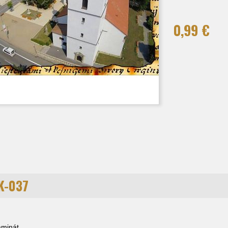
0,99 €
K-037
laminát