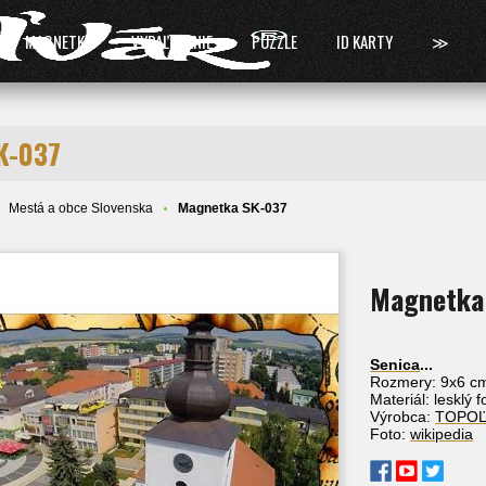
MAGNETKY
VYPAĽOVANIE
PUZZLE
ID KARTY
≫
K-037
Mestá a obce Slovenska
Magnetka SK-037
Magnetka
Senica
...
Rozmery: 9x6 c
Materiál: lesklý 
Výrobca:
TOPO
Foto:
wikipedia