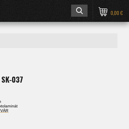
0,00 €
 SK-037
m
fotolaminát
ĽVÁR