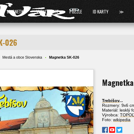
MAGNETKY
VYPAĽOVANIE
PUZZLE
ID KARTY
≫
K-026
Mestá a obce Slovenska
Magnetka SK-026
Magnetka
Trebišov
...
Rozmery: 9x6 c
Materiál: lesklý 
Výrobca:
TOPO
Foto:
wikipedia