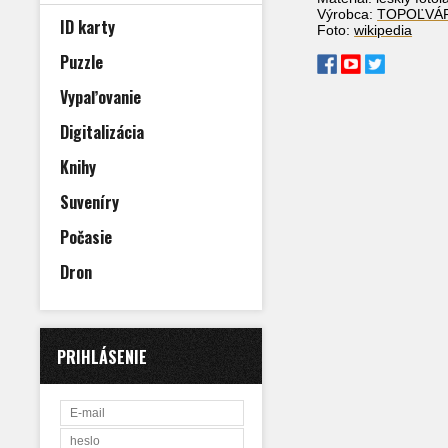
Výrobca:
TOPOĽVÁ
ID karty
Foto:
wikipedia
Puzzle
Vypaľovanie
Digitalizácia
Knihy
Suveníry
Počasie
Dron
PRIHLÁSENIE