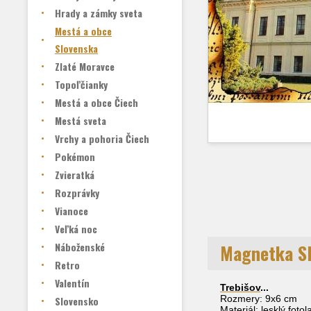
Hrady a zámky sveta
Mestá a obce
Slovenska
Zlaté Moravce
Topoľčianky
Mestá a obce Čiech
Mestá sveta
Vrchy a pohoria Čiech
Pokémon
Zvieratká
Rozprávky
Vianoce
Veľká noc
Náboženské
Magnetka S
Retro
Valentín
Trebišov
...
Rozmery: 9x6 cm
Slovensko
Materiál: lesklý foto