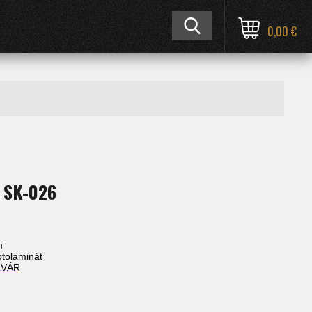
0,00 €
 SK-026
m
fotolaminát
ĽVÁR