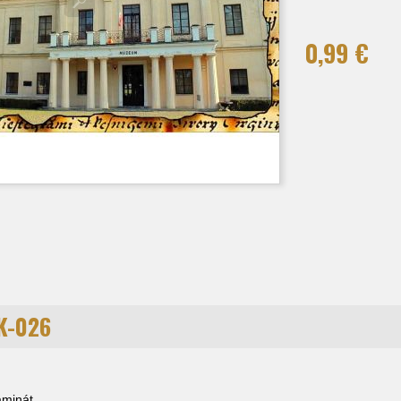
0,99 €
K-026
laminát