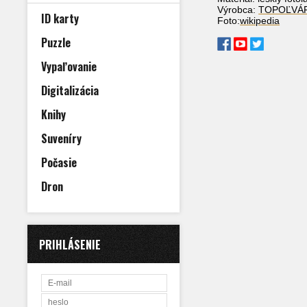
Výrobca:
TOPOĽVÁ
ID karty
Foto:
wikipedia
Puzzle
Vypaľovanie
Digitalizácia
Knihy
Suveníry
Počasie
Dron
PRIHLÁSENIE