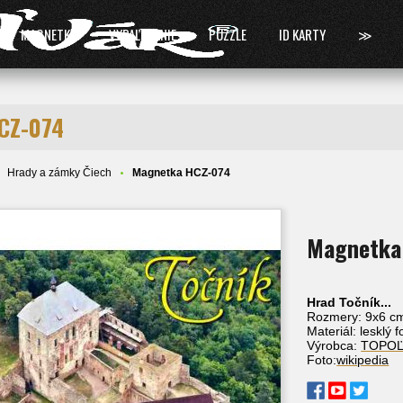
MAGNETKY
VYPAĽOVANIE
PUZZLE
ID KARTY
≫
CZ-074
Hrady a zámky Čiech
Magnetka HCZ-074
Magnetka
Hrad Točník...
Rozmery: 9x6 c
Materiál: lesklý 
Výrobca:
TOPO
Foto:
wikipedia