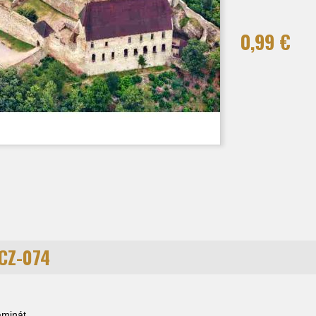
0,99 €
CZ-074
laminát