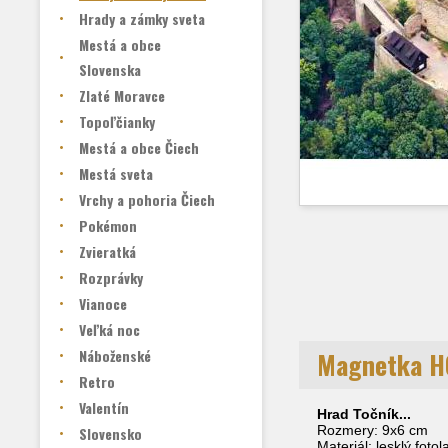
Hrady a zámky sveta
Mestá a obce
Slovenska
Zlaté Moravce
Topoľčianky
Mestá a obce Čiech
Mestá sveta
Vrchy a pohoria Čiech
Pokémon
Zvieratká
Rozprávky
Vianoce
Veľká noc
Náboženské
Magnetka H
Retro
Valentín
Hrad Točník...
Rozmery: 9x6 cm
Slovensko
Materiál: lesklý foto