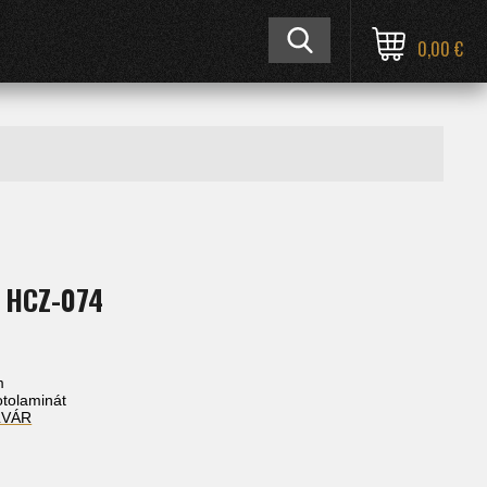
0,00 €
 HCZ-074
m
fotolaminát
ĽVÁR