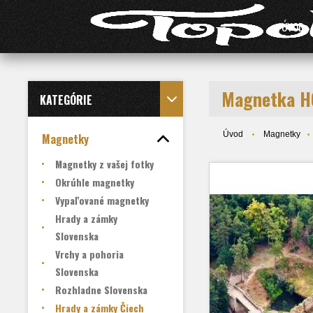
ÚVOD
Magnetka H
KATEGÓRIE
Úvod
Magnetky
Magnetky
Magnetky z vašej fotky
Okrúhle magnetky
Vypaľované magnetky
Hrady a zámky
Slovenska
Vrchy a pohoria
Slovenska
Rozhladne Slovenska
Hrady a zámky Čiech