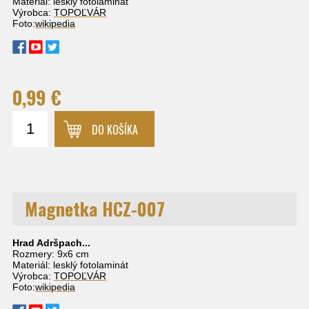
Materiál: lesklý fotolaminát
Výrobca:
TOPOĽVÁR
Foto:
wikipedia
0,99 €
DO KOŠÍKA
Magnetka HCZ-007
Hrad Adršpach
...
Rozmery: 9x6 cm
Materiál: lesklý fotolaminát
Výrobca:
TOPOĽVÁR
Foto:
wikipedia